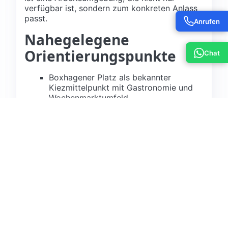
verfügbar ist, sondern zum konkreten Anlass
passt.
Anrufen
Nahegelegene
Orientierungspunkte
Chat
Boxhagener Platz als bekannter
Kiezmittelpunkt mit Gastronomie und
Wochenmarktumfeld
Ostkreuz als zentraler S-Bahn-
Knotenpunkt im Berliner Osten
Warschauer Straße mit Anschluss
Richtung Kreuzberg, Spree und
Oberbaumbrücke
RAW-Gelände als kulturell geprägtes
Areal mit hoher lokaler Bekanntheit
East Side Gallery und Spreeufer als
markante Berliner Orientierungspunkte
Frankfurter Tor und Karl-Marx-Allee als
wichtige Achsen Richtung Mitte und
Lichtenberg