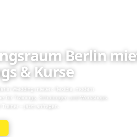
ngsraum Berlin mie
ngs & Kurse
erlin Wedding mieten: flexible, modern
e für Trainings, Schulungen und Workshops.
Trainer – jetzt anfragen.