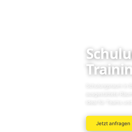
Schulu
Traini
Schulungsraum in B
ausgestattete Räum
Ideal für Teams und 
Jetzt anfragen