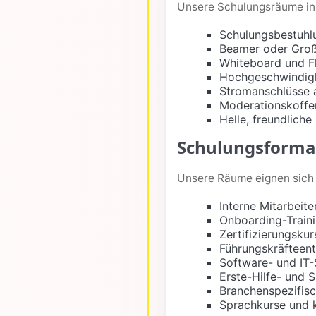
Unsere Schulungsräume in B
Schulungsbestuhlu
Beamer oder Großb
Whiteboard und Fl
Hochgeschwindigk
Stromanschlüsse a
Moderationskoffer
Helle, freundlich
Schulungsforma
Unsere Räume eignen sich 
Interne Mitarbeit
Onboarding-Traini
Zertifizierungsku
Führungskräfteen
Software- und IT
Erste-Hilfe- und 
Branchenspezifis
Sprachkurse und 