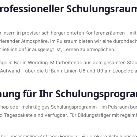
ofessioneller Schulungsraum
intern in provisorisch hergerichteten Konferenzräumen – mit
rierender Atmosphäre. Im Pulsraum bieten wir eine durchdacht
ießlich dafür ausgelegt ist, Lernen zu ermöglichen.
age in Berlin Wedding: Mitarbeitende aus dem gesamten Stad
 Aufwand – über die U-Bahn-Linien U6 und U9 am Leopoldpla
chung für Ihr Schulungsprog
hop oder mehrtägiges Schulungsprogramm – im Pulsraum buch
d Tagespakete sind verfügbar. Für Bildungsträger mit regelm
über unser Online-Anfrage-Formular. Für größere Schulungspr