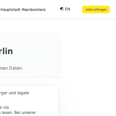
🌏︎ EN
Hauptstadt-Repräsentanz
Jetzt anfragen
lin
enen Daten.
rger und legale
e via
 lesen. Bei unserer