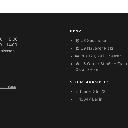
ÖPNV
0 – 18:00
🚇 U6 Seestraße
0 – 14:00
🚇 U9 Nauener Platz
hlossen
🚌 Bus 120, 247 – Seestr.
S
🚊 U8 Osloer Straße + Tram
Osram-Höfe
STROMTANKSTELLE
sschluss
⚡ Turiner Str. 22
⚡ 13347 Berlin