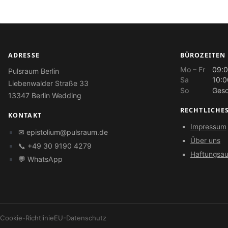
ADRESSE
BÜROZEITEN
Mo – Fr
09:0
Pulsraum Berlin
Sa
10:0
Liebenwalder Straße 33
So
Gesc
13347 Berlin Wedding
RECHTLICHE
KONTAKT
Impressum
✉
epistolium@pulsraum.de
Über uns
📞 +49 30 9190 4279
Haftungsau
💬 WhatsApp
Cookie-Richtlinie
EU-Datenschutz