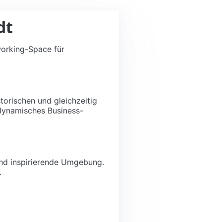
dt
working-Space für
orischen und gleichzeitig
 dynamisches Business-
 und inspirierende Umgebung.
.