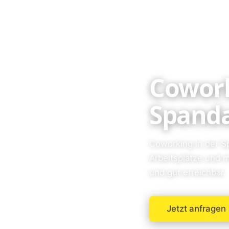
Cowork
Spanda
Coworking in der Sp
Arbeitsplätze und 
und gut erreichbar.
Jetzt anfragen