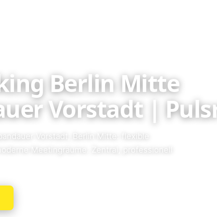
ing Berlin Mitte
uer Vorstadt | Pul
andauer Vorstadt, Berlin Mitte: flexible
moderne Meetingräume. Zentral, professionell