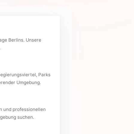
age Berlins. Unsere
.
Regierungsviertel, Parks
rierender Umgebung.
n und professionellen
umgebung suchen.