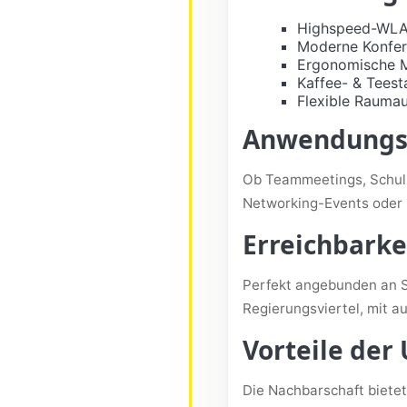
Highspeed-WL
Moderne Konfer
Ergonomische 
Kaffee- & Teest
Flexible Raumau
Anwendungsf
Ob Teammeetings, Schulu
Networking-Events oder 
Erreichbark
Perfekt angebunden an S
Regierungsviertel, mit a
Vorteile de
Die Nachbarschaft bietet