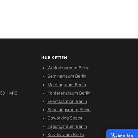
HUB-SEITEN
Workshopraum Berlin
Seminarraum Berlin
Meetingraum Berlin
 50 | M13
Konferenzraum Berlin
Eventlocation Berlin
Schulungsraum Berlin
Coworking Space
Tagungsraum Berlin
Kreativraum Berlin
Anrufen