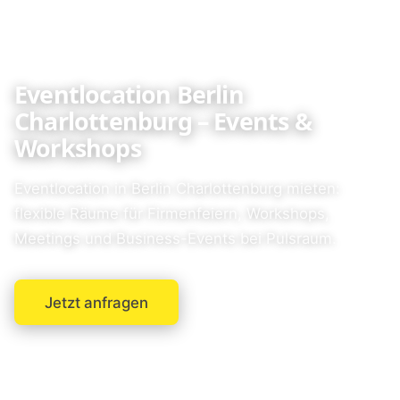
Eventlocation Berlin
Charlottenburg – Events &
Workshops
Eventlocation in Berlin Charlottenburg mieten:
flexible Räume für Firmenfeiern, Workshops,
Meetings und Business-Events bei Pulsraum.
Jetzt anfragen