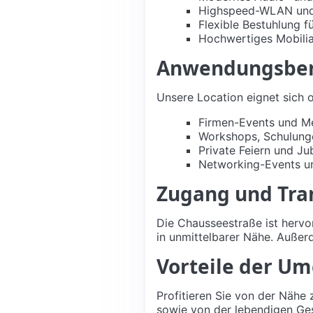
Highspeed-WLAN und
Flexible Bestuhlung 
Hochwertiges Mobilia
Anwendungsbere
Unsere Location eignet sich o
Firmen-Events und M
Workshops, Schulung
Private Feiern und Ju
Networking-Events u
Zugang und Tra
Die Chausseestraße ist hervo
in unmittelbarer Nähe. Auße
Vorteile der U
Profitieren Sie von der Näh
sowie von der lebendigen Gesc