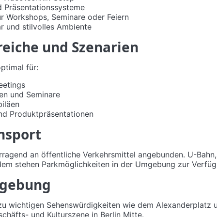
 Präsentationssysteme
für Workshops, Seminare oder Feiern
r und stilvolles Ambiente
iche und Szenarien
ptimal für:
eetings
en und Seminare
biläen
nd Produktpräsentationen
nsport
rragend an öffentliche Verkehrsmittel angebunden. U-Bahn,
rdem stehen Parkmöglichkeiten in der Umgebung zur Verfüg
mgebung
e zu wichtigen Sehenswürdigkeiten wie dem Alexanderplat
häfts- und Kulturszene in Berlin Mitte.