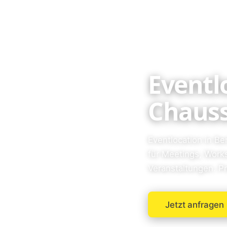
Eventl
Chauss
Eventlocation in Be
für Meetings, Wor
Veranstaltungen. Pr
Jetzt anfragen