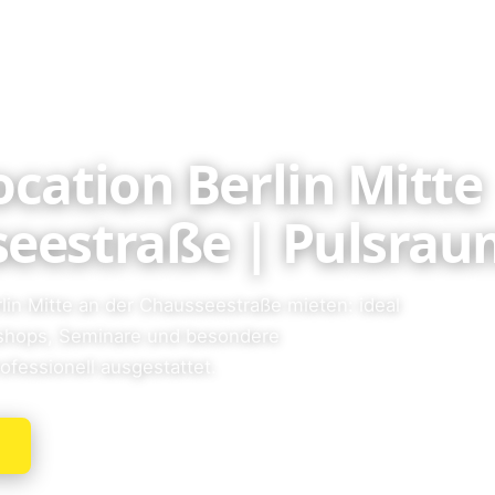
ocation Berlin Mitte
eestraße | Pulsrau
rlin Mitte an der Chausseestraße mieten: ideal
kshops, Seminare und besondere
ofessionell ausgestattet.