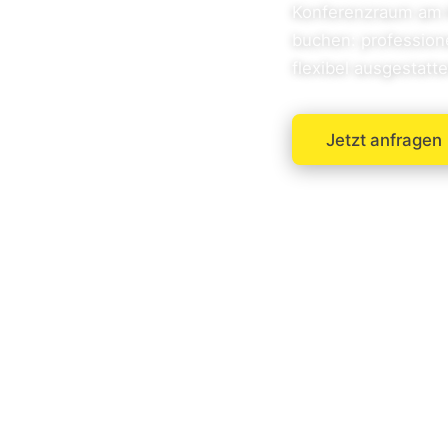
Konferenzraum am K
buchen: professione
flexibel ausgestatte
Jetzt anfragen