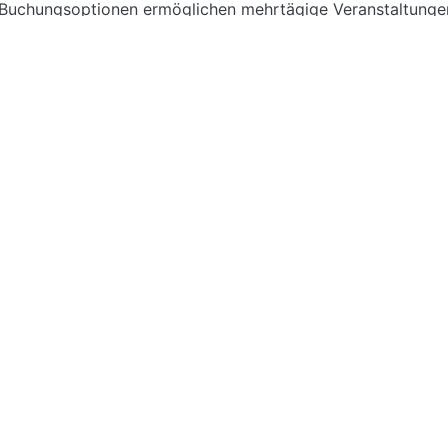
e Buchungsoptionen ermöglichen mehrtägige Veranstaltunge
onferenzraum am Kurfürstendamm in Berlin Charlottenburg un
g!