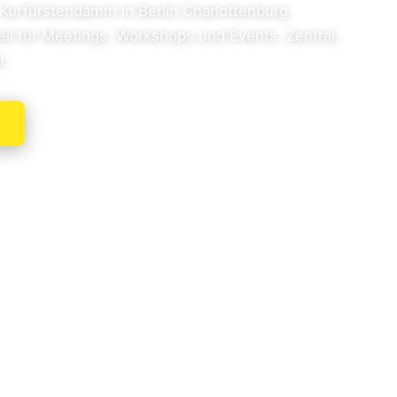
urfürstendamm in Berlin Charlottenburg
ll für Meetings, Workshops und Events. Zentral,
t.