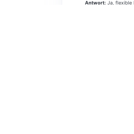
Antwort:
Ja, flexibl
Call-to-Action
Reservieren Sie jetzt Ihren K
Location für Ihre Veranstaltun
Weitere Bezirke
← Konferenzräume Berlin Charlottenburg
← Alle Konferenzräume