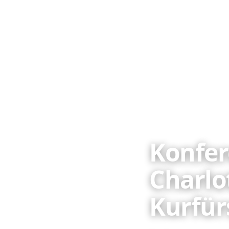
Konfer
Charlo
Kurfü