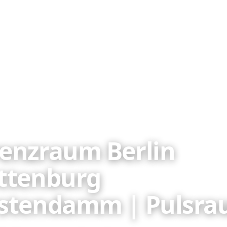
enzraum Berlin
ttenburg
rstendamm | Pulsr