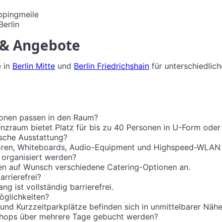
ppingmeile
erlin
 & Angebote
e in
Berlin Mitte
und
Berlin Friedrichshain
für unterschiedli
sonen passen in den Raum?
nzraum bietet Platz für bis zu 40 Personen in U-Form oder
sche Ausstattung?
oren, Whiteboards, Audio-Equipment und Highspeed-WLAN 
organisiert werden?
ten auf Wunsch verschiedene Catering-Optionen an.
rrierefrei?
ng ist vollständig barrierefrei.
öglichkeiten?
nd Kurzzeitparkplätze befinden sich in unmittelbarer Nähe
ops über mehrere Tage gebucht werden?