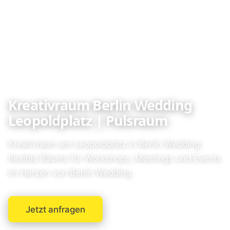
Kreativraum Berlin Wedding
Leopoldplatz | Pulsraum
Kreativraum am Leopoldplatz in Berlin Wedding:
flexible Räume für Workshops, Meetings und Events
im Herzen von Berlin Wedding.
Jetzt anfragen