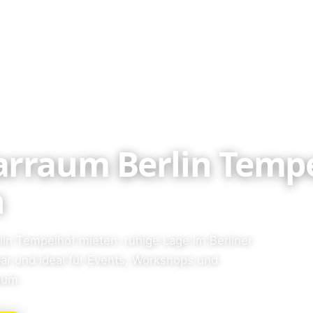
rraum Berlin Temp
n
in Tempelhof mieten: ruhige Lage im Berliner
ar und ideal für Events, Workshops und
aum.