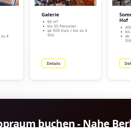
Galerie
Somm
Hof
60 m²
bis 50 Personen
40
ab 500 Euro / bis zu 4
bis
Std.
 zu 4
ab 
Std
Details
Det
opraum buchen - Nahe Ber