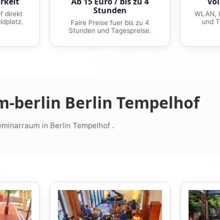
rkeit
Ab 15 Euro / bis zu 4
Vol
Stunden
 direkt
WLAN, P
ldplatz.
und T
Faire Preise fuer bis zu 4
Stunden und Tagespreise.
-berlin Berlin Tempelhof
eminarraum in Berlin Tempelhof .