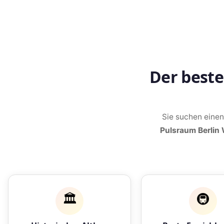
Der best
Sie suchen eine
Pulsraum Berlin
🏛️
🚇