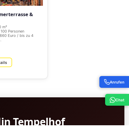
erterrasse &
0 m²
 100 Personen
660 Euro / bis zu 4
.
ails
Anrufen
Chat
lin Tempelhof