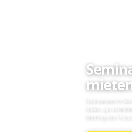
Semina
miete
Seminarraum in Berl
Süden, gut erreichb
Meetings bei Pulsr