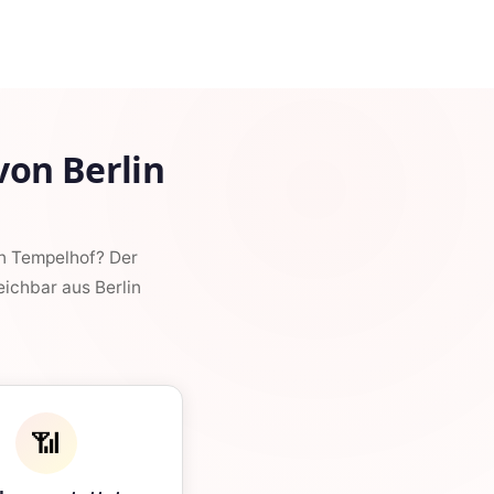
on Berlin
n Tempelhof? Der
eichbar aus Berlin
📶