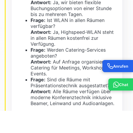
Antwort:
Ja, wir bieten flexible
Buchungsoptionen von einer Stunde
bis zu mehreren Tagen.
Frage:
Ist WLAN in allen Räumen
verfügbar?
Antwort:
Ja, Highspeed-WLAN steht
in allen Räumen kostenfrei zur
Verfügung.
Frage:
Werden Catering-Services
angeboten?
Antwort:
Auf Anfrage organisieren wir
Anrufen
Catering für Meetings, Workshops und
Events.
Frage:
Sind die Räume mit
Chat
Präsentationstechnik ausgestattet?
Antwort:
Alle Räume verfügen über
moderne Konferenztechnik inklusive
Beamer, Leinwand und Audioanlagen.
Jetzt buchen
Kontaktieren Sie unser Team oder reservieren