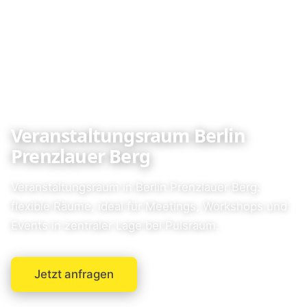
Veranstaltungsraum Berlin
Prenzlauer Berg
Veranstaltungsraum in Berlin Prenzlauer Berg:
flexible Räume, ideal für Meetings, Workshops und
Events in zentraler Lage bei Pulsraum.
Jetzt anfragen