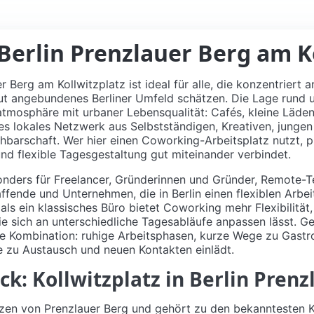
Berlin Prenzlauer Berg am K
r Berg am Kollwitzplatz ist ideal für alle, die konzentriert
 gut angebundenes Berliner Umfeld schätzen. Die Lage rund 
atmosphäre mit urbaner Lebensqualität: Cafés, kleine Läde
kes lokales Netzwerk aus Selbstständigen, Kreativen, jung
hbarschaft. Wer hier einen Coworking-Arbeitsplatz nutzt, p
und flexible Tagesgestaltung gut miteinander verbindet.
onders für Freelancer, Gründerinnen und Gründer, Remote-
ffende und Unternehmen, die in Berlin einen flexiblen Arbe
als ein klassisches Büro bietet Coworking mehr Flexibilität
e sich an unterschiedliche Tagesabläufe anpassen lässt. G
ive Kombination: ruhige Arbeitsphasen, kurze Wege zu Gas
e zu Austausch und neuen Kontakten einlädt.
ck: Kollwitzplatz in Berlin Pren
erzen von Prenzlauer Berg und gehört zu den bekanntesten K