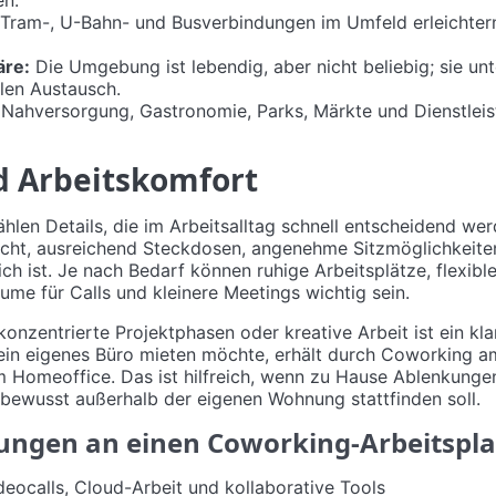
Tram-, U-Bahn- und Busverbindungen im Umfeld erleichtern
äre:
Die Umgebung ist lebendig, aber nicht beliebig; sie unt
len Austausch.
Nahversorgung, Gastronomie, Parks, Märkte und Dienstleis
d Arbeitskomfort
len Details, die im Arbeitsalltag schnell entscheidend werde
cht, ausreichend Steckdosen, angenehme Sitzmöglichkeiten
ch ist. Je nach Bedarf können ruhige Arbeitsplätze, flexib
e für Calls und kleinere Meetings wichtig sein.
nzentrierte Projektphasen oder kreative Arbeit ist ein klar
 ein eigenes Büro mieten möchte, erhält durch Coworking am
um Homeoffice. Das ist hilfreich, wenn zu Hause Ablenkunge
 bewusst außerhalb der eigenen Wohnung stattfinden soll.
ungen an einen Coworking-Arbeitspla
eocalls, Cloud-Arbeit und kollaborative Tools