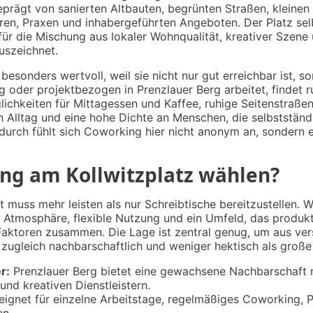
rägt von sanierten Altbauten, begrünten Straßen, kleinen
ren, Praxen und inhabergeführten Angeboten. Der Platz selb
für die Mischung aus lokaler Wohnqualität, kreativer Szene 
uszeichnet.
besonders wertvoll, weil sie nicht nur gut erreichbar ist, s
g oder projektbezogen in Prenzlauer Berg arbeitet, findet 
glichkeiten für Mittagessen und Kaffee, ruhige Seitenstraße
 Alltag und eine hohe Dichte an Menschen, die selbstständi
durch fühlt sich Coworking hier nicht anonym an, sondern 
g am Kollwitzplatz wählen?
muss mehr leisten als nur Schreibtische bereitzustellen. Wi
e Atmosphäre, flexible Nutzung und ein Umfeld, das produkt
aktoren zusammen. Die Lage ist zentral genug, um aus vers
r zugleich nachbarschaftlich und weniger hektisch als groß
r:
Prenzlauer Berg bietet eine gewachsene Nachbarschaft m
nd kreativen Dienstleistern.
ignet für einzelne Arbeitstage, regelmäßiges Coworking, 
en.