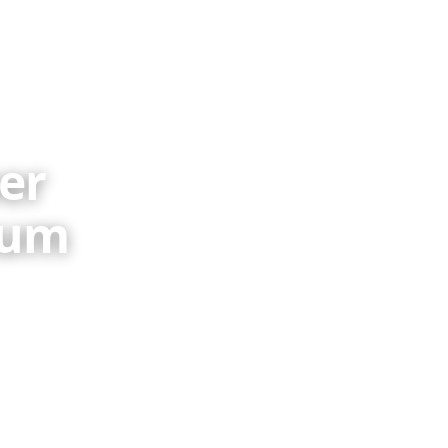
er
aum