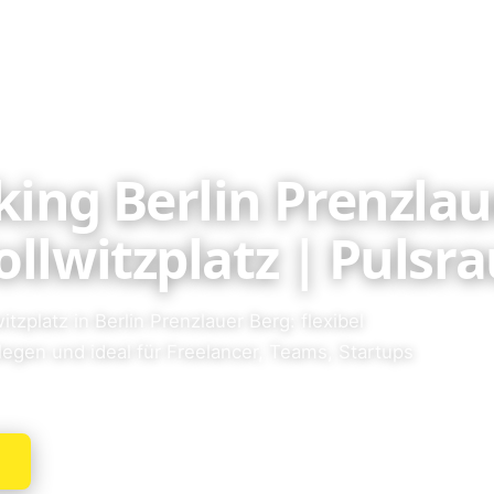
ing Berlin Prenzlau
ollwitzplatz | Pulsr
tzplatz in Berlin Prenzlauer Berg: flexibel
elegen und ideal für Freelancer, Teams, Startups