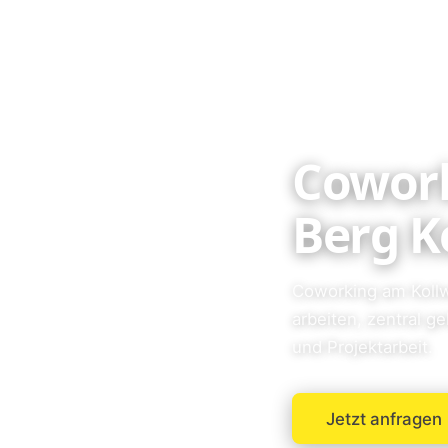
Cowork
Berg K
Coworking am Kollwi
arbeiten, zentral g
und Projektarbeit.
Jetzt anfragen