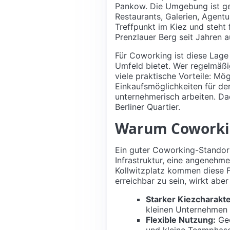
Pankow. Die Umgebung ist gep
Restaurants, Galerien, Agentu
Treffpunkt im Kiez und steht 
Prenzlauer Berg seit Jahren a
Für Coworking ist diese Lage 
Umfeld bietet. Wer regelmäßi
viele praktische Vorteile: Mö
Einkaufsmöglichkeiten für den
unternehmerisch arbeiten. Da
Berliner Quartier.
Warum Coworkin
Ein guter Coworking-Standort 
Infrastruktur, eine angenehm
Kollwitzplatz kommen diese F
erreichbar zu sein, wirkt abe
Starker Kiezcharakte
kleinen Unternehmen u
Flexible Nutzung:
Gee
und kleine Teamphas