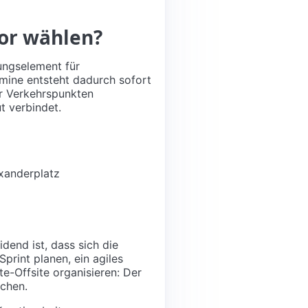
or wählen?
rungselement für
mine entsteht dadurch sofort
ner Verkehrspunkten
t verbindet.
exanderplatz
dend ist, dass sich die
print planen, ein agiles
e-Offsite organisieren: Der
ichen.