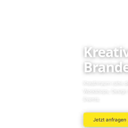
Kreati
Brande
Kreativraum nahe de
Workshops, Design 
Events.
Jetzt anfragen