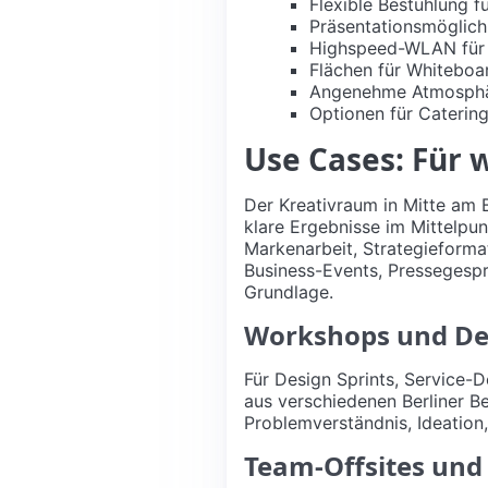
Flexible Bestuhlung f
Präsentationsmöglich
Highspeed-WLAN für h
Flächen für Whiteboa
Angenehme Atmosphär
Optionen für Caterin
Use Cases: Für 
Der Kreativraum in Mitte am
klare Ergebnisse im Mittelpu
Markenarbeit, Strategieforma
Business-Events, Pressegesp
Grundlage.
Workshops und Des
Für Design Sprints, Service-D
aus verschiedenen Berliner B
Problemverständnis, Ideation,
Team-Offsites und 