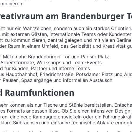
ombinieren.
eativraum am Brandenburger T
cht nur ein Wahrzeichen, sondern auch ein starkes Orientie
mit externen Gästen, internationale Teams oder Kundenter
icht zu kommunizieren, zentral gelegen und mit vielen Berli
 der Raum in einem Umfeld, das Seriosität und Kreativität gu
in Mitte nahe Brandenburger Tor und Pariser Platz
e Arbeitsformate, Workshops und Team-Events
ld für Kunden, Partner und interne Teams
aus Hauptbahnhof, Friedrichstraße, Potsdamer Platz und Al
ür Pausen, Spaziergänge und informellen Austausch
d Raumfunktionen
hr können als nur Tische und Stühle bereitstellen. Entschei
es Formats anpassen lässt. Ob Sie einen intensiven Design S
en, eine neue Kampagne entwickeln oder ein Führungskräft
, klare Sichtachsen und einfache technische Abläufe ermögl