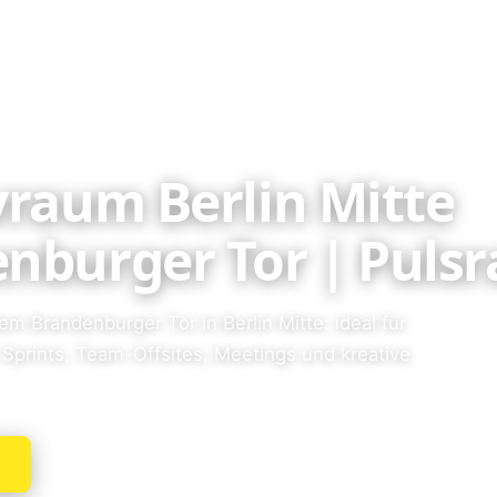
vraum Berlin Mitte
nburger Tor | Puls
m Brandenburger Tor in Berlin Mitte: ideal für
Sprints, Team-Offsites, Meetings und kreative