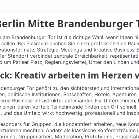
erlin Mitte Brandenburger 
te am Brandenburger Tor ist die richtige Wahl, wenn Ideen 
sollen. Bei Pulsraum buchen Sie einen professionellen Ra
ovationsformate, Strategie-Meetings und kreative Business-E
er Standort verbindet zentrale Erreichbarkeit, repräsentat
 um Pariser Platz, Regierungsviertel, Unter den Linden und
ck: Kreativ arbeiten im Herzen 
denburger Tor gehört zu den sichtbarsten und international
en, politische Institutionen, Botschaften, Hotels, Agenturen
ne Business-Infrastruktur aufeinander. Für Unternehmen, 
e einen klaren Vorteil: Teilnehmende finden den Ort schnell
 und das Umfeld wirkt hochwertig, professionell und inspir
besonders für Gruppen, die konzentriert arbeiten, neue Kon
kturieren möchten. Anders als klassische Konferenzräume u
torming, Gruppenarbeit, Moderation, Prototyping, Präsenta