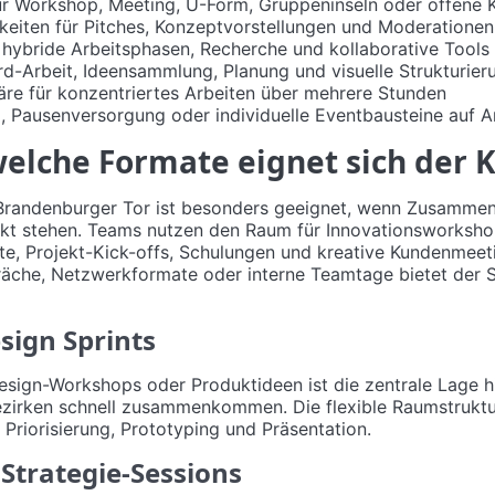
ür Workshop, Meeting, U-Form, Gruppeninseln oder offene K
keiten für Pitches, Konzeptvorstellungen und Moderationen
ybride Arbeitsphasen, Recherche und kollaborative Tools
rd-Arbeit, Ideensammlung, Planung und visuelle Strukturier
e für konzentriertes Arbeiten über mehrere Stunden
g, Pausenversorgung oder individuelle Eventbausteine auf A
welche Formate eignet sich der 
 Brandenburger Tor ist besonders geeignet, wenn Zusammen
nkt stehen. Teams nutzen den Raum für Innovationsworksho
te, Projekt-Kick-offs, Schulungen und kreative Kundenmeeti
räche, Netzwerkformate oder interne Teamtage bietet der 
ign Sprints
esign-Workshops oder Produktideen ist die zentrale Lage hi
ezirken schnell zusammenkommen. Die flexible Raumstruktu
 Priorisierung, Prototyping und Präsentation.
Strategie-Sessions