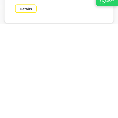
Chat
Details
Sommerterrasse & Hof
400 m²
bis 100 Personen
ab 660 Euro / bis zu 4 Std.
Details