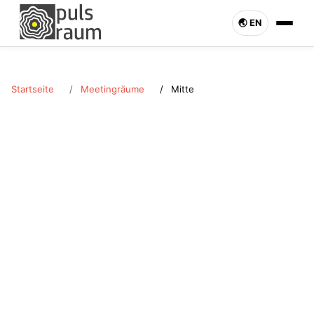
🌏︎ EN
Startseite
Meetingräume
Mitte