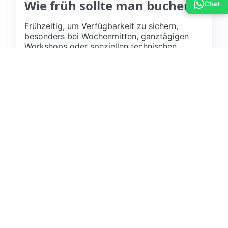
Wie früh sollte man buchen?
Chat
Frühzeitig, um Verfügbarkeit zu sichern,
besonders bei Wochenmitten, ganztägigen
Workshops oder speziellen technischen
Anforderungen.
Sollte Catering geplant
werden?
Für längere Veranstaltungen empfehlenswert.
Alternativ gibt es zahlreiche Restaurants und
Cafés in unmittelbarer Nähe.
Ist der Raum für vertrauliche
Meetings geeignet?
Ja. Ein abgeschlossener Workshopraum bietet
Diskretion und konzentriertes Arbeiten im
Vergleich zu öffentlichen Orten.
Welche Vorteile bietet Berlin