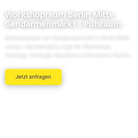
Workshopraum Berlin Mitte
Gendarmenmarkt | Pulsraum
Workshopraum am Gendarmenmarkt in Berlin Mitte
mieten: repräsentative Lage für Workshops,
Trainings, Strategie-Sessions und Business-Events.
Jetzt anfragen