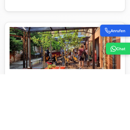
Anrufen
Chat
Sommerterrasse & Hof
400 m²
bis 100 Personen
ab 660 Euro / bis zu 4 Std.
Details