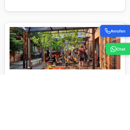
Anrufen
Chat
Sommerterrasse & Hof
400 m²
bis 100 Personen
ab 660 Euro / bis zu 4 Std.
Details