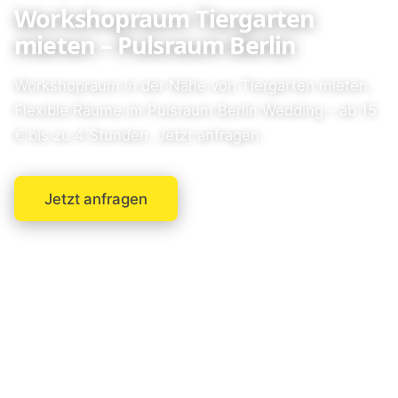
Workshopraum Tiergarten
mieten – Pulsraum Berlin
Workshopraum in der Nähe von Tiergarten mieten.
Flexible Räume im Pulsraum Berlin Wedding – ab 15
€ bis zu 4 Stunden. Jetzt anfragen.
Jetzt anfragen