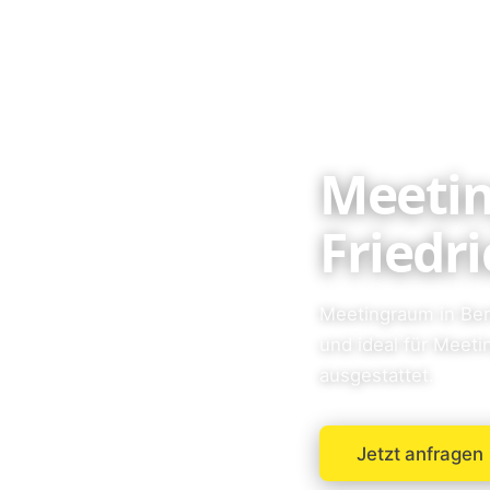
Meetin
Friedr
Meetingraum in Berl
und ideal für Meet
ausgestattet.
Jetzt anfragen