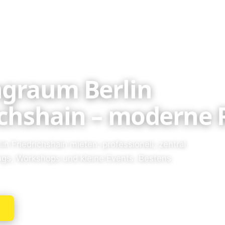
graum Berlin
ichshain – moderne
in Friedrichshain mieten: professionell, zentral
ings, Workshops und kleine Events. Bestens