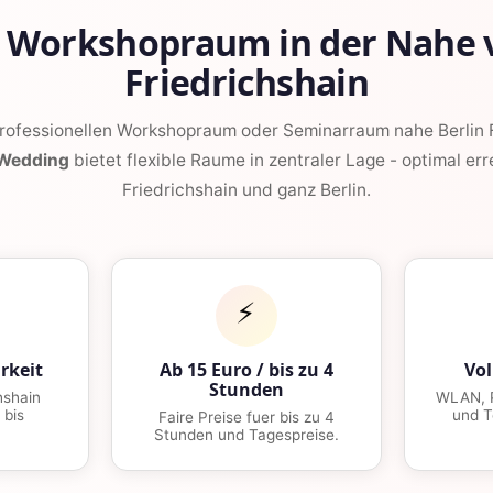
e Workshopraum in der Nahe v
Friedrichshain
professionellen Workshopraum oder Seminarraum nahe Berlin F
 Wedding
bietet flexible Raume in zentraler Lage - optimal err
Friedrichshain und ganz Berlin.
⚡
rkeit
Ab 15 Euro / bis zu 4
Vol
Stunden
hshain
WLAN, P
 bis
und T
Faire Preise fuer bis zu 4
.
Stunden und Tagespreise.