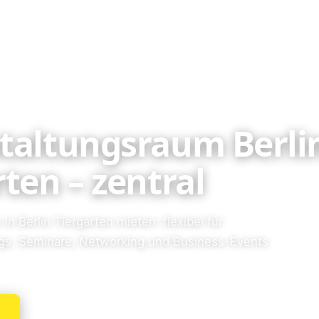
taltungsraum Berli
ten – zentral
in Berlin Tiergarten mieten: flexibel für
gs, Seminare, Networking und Business-Events