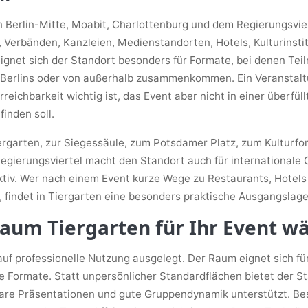
n Berlin-Mitte, Moabit, Charlottenburg und dem Regierungsvie
 Verbänden, Kanzleien, Medienstandorten, Hotels, Kulturinstit
ignet sich der Standort besonders für Formate, bei denen Tei
n Berlins oder von außerhalb zusammenkommen. Ein Veranstal
Erreichbarkeit wichtig ist, das Event aber nicht in einer überfü
inden soll.
rgarten, zur Siegessäule, zum Potsdamer Platz, zum Kulturfo
gierungsviertel macht den Standort auch für internationale 
tiv. Wer nach einem Event kurze Wege zu Restaurants, Hotels 
, findet in Tiergarten eine besonders praktische Ausgangslage
um Tiergarten für Ihr Event w
auf professionelle Nutzung ausgelegt. Der Raum eignet sich fü
ve Formate. Statt unpersönlicher Standardflächen bietet der S
lare Präsentationen und gute Gruppendynamik unterstützt. Be