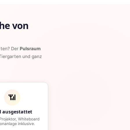
he von
rten? Der
Pulsraum
 Tiergarten und ganz
📶
l ausgestattet
rojektor, Whiteboard
onanlage inklusive.