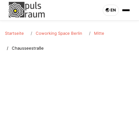
🌏︎ EN
Startseite
Coworking Space Berlin
Mitte
Chausseestraße
MITTE · CHAUSSEESTRASSE
Coworking Space
Chausseestraße
Coworking Space in Chausseestraße (Mitte) mieten.
Schreibtisch oder Büro flexibel buchbar. Pulsraum Berlin –
jetzt anfragen.