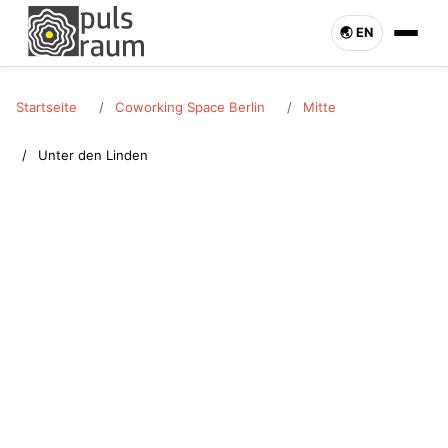
🌏︎ EN
Startseite
Coworking Space Berlin
Mitte
Unter den Linden
MITTE · UNTER DEN LINDEN
Coworking Space Unter den
Linden
Coworking Space in Unter den Linden (Mitte) mieten.
Schreibtisch oder Büro flexibel buchbar. Pulsraum Berlin –
jetzt anfragen.