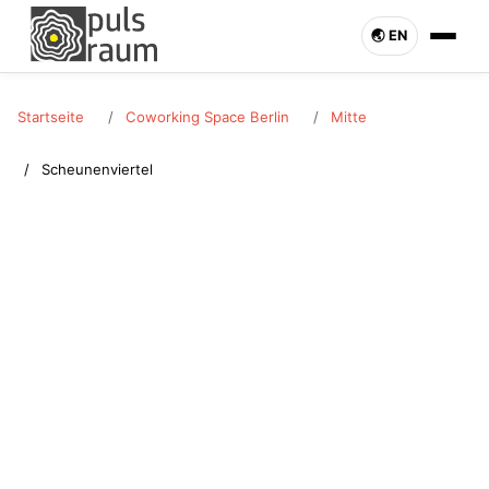
🌏︎ EN
Startseite
Coworking Space Berlin
Mitte
Scheunenviertel
MITTE · SCHEUNENVIERTEL
Coworking Space
Scheunenviertel
Coworking Space in Scheunenviertel (Mitte) mieten.
Schreibtisch oder Büro flexibel buchbar. Pulsraum Berlin –
jetzt anfragen.