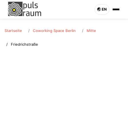
🌏︎ EN
Startseite
Coworking Space Berlin
Mitte
Friedrichstraße
MITTE · FRIEDRICHSTRASSE
Coworking Space
Friedrichstraße
Coworking Space in Friedrichstraße (Mitte) mieten.
Schreibtisch oder Büro flexibel buchbar. Pulsraum Berlin –
jetzt anfragen.